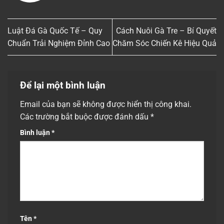
Luật Đá Gà Quốc Tế – Quy
Cách Nuôi Gà Tre – Bí Quyết
Chuẩn Trải Nghiệm Đỉnh Cao
Chăm Sóc Chiến Kê Hiệu Quả
Để lại một bình luận
Email của bạn sẽ không được hiển thị công khai.
Các trường bắt buộc được đánh dấu
*
Bình luận
*
Tên
*