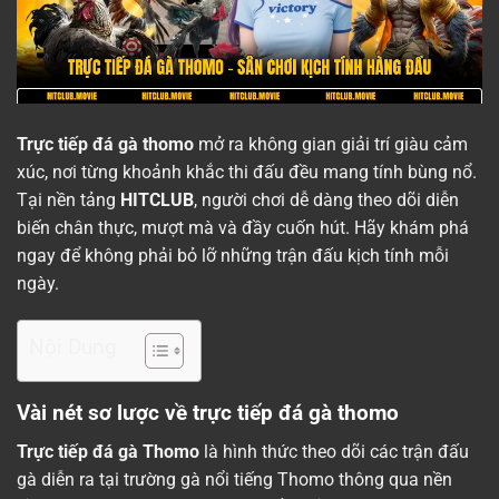
Trực tiếp đá gà thomo
mở ra không gian giải trí giàu cảm
xúc, nơi từng khoảnh khắc thi đấu đều mang tính bùng nổ.
Tại nền tảng
HITCLUB
, người chơi dễ dàng theo dõi diễn
biến chân thực, mượt mà và đầy cuốn hút. Hãy khám phá
ngay để không phải bỏ lỡ những trận đấu kịch tính mỗi
ngày.
Nội Dung
Vài nét sơ lược về trực tiếp đá gà thomo
Trực tiếp đá gà Thomo
là hình thức theo dõi các trận đấu
gà diễn ra tại trường gà nổi tiếng Thomo thông qua nền