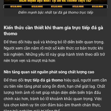
Điểm mạnh bậc nhất tại đá gà thomo trực tiếp
Kiến thức cần thiết khi tham gia trực tiếp đá gà
thomo
Để theo dõi hiệu quả và không bỏ lỡ diễn biến quan trọng.
Người xem cần nắm rõ một số kiến thức cơ bản trước khi
trải nghiệm. Những yếu tố này giúp hành trình theo dõi trở
nên trọn vẹn và mượt mà hơn
Nền tảng quan sát nguồn phát sóng chất lượng cao
Để theo dõi
trực tiếp đá gà thomo
hiệu quả, người xem cần
ưu tiên nền tảng phát sóng ổn định, hạn chế giật lag. Chất
lượng hình ảnh rõ nét giúp nhận diện diễn biến trận đấu
chính xác hơn, tránh bỏ lỡ khoảnh khắc quan trọng. Việc
lựa chọn kênh uy tín còn đảm bảo âm thanh chân thực,