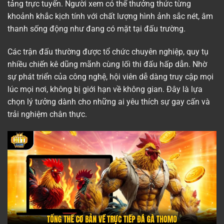
tảng trực tuyến. Người xem có thể thưởng thức từng
khoảnh khắc kịch tính với chất lượng hình ảnh sắc nét, âm
thanh sống động như đang có mặt tại đấu trường.
Các trận đấu thường được tổ chức chuyên nghiệp, quy tụ
nhiều chiến kê dũng mãnh cùng lối thi đấu hấp dẫn. Nhờ
sự phát triển của công nghệ, hội viên dễ dàng truy cập mọi
lúc mọi nơi, không bị giới hạn về không gian. Đây là lựa
chọn lý tưởng dành cho những ai yêu thích sự gay cấn và
trải nghiệm chân thực.