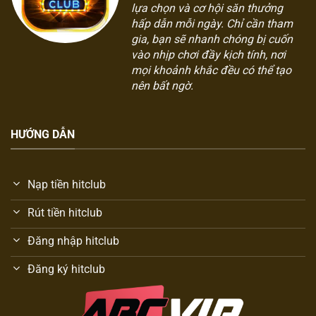
lựa chọn và cơ hội săn thưởng
hấp dẫn mỗi ngày. Chỉ cần tham
gia, bạn sẽ nhanh chóng bị cuốn
vào nhịp chơi đầy kịch tính, nơi
mọi khoảnh khắc đều có thể tạo
nên bất ngờ.
HƯỚNG DẪN
Nạp tiền hitclub
Rút tiền hitclub
Đăng nhập hitclub
Đăng ký hitclub