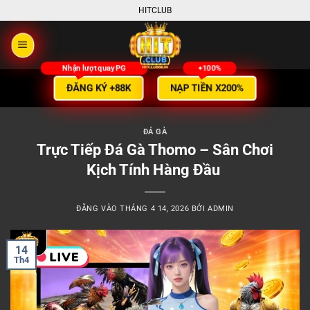
Bỏ
HITCLUB
qua
nội
dung
NẠP TIỀN X200%
ĐĂNG KÝ +88K
ĐÁ GÀ
Trực Tiếp Đá Gà Thomo – Sân Chơi
Kịch Tính Hàng Đầu
ĐĂNG VÀO
THÁNG 4 14, 2026
BỞI
ADMIN
14
Th4