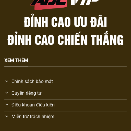
XEM THÊM
Chính sách bảo mật
Quyền riêng tư
Điều khoản điều kiện
Miễn trừ trách nhiệm