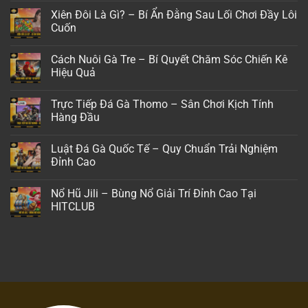
Nhất
Hấp
Mơ
có
Xiên Đôi Là Gì? – Bí Ẩn Đằng Sau Lối Chơi Đầy Lôi
Dẫn
Thấy
bình
Đỉnh
Rắn
luận
Cuốn
Cao
Báo
ở
Trên
Điềm
Nuôi
Không
Nền
Gì?
Lô
có
Cách Nuôi Gà Tre – Bí Quyết Chăm Sóc Chiến Kê
Tảng
–
Số
bình
Hé
Đề
luận
Hiệu Quả
Lộ
–
ở
Điềm
Bí
Xiên
Không
Báo
Quyết
Đôi
có
Trực Tiếp Đá Gà Thomo – Sân Chơi Kịch Tính
Và
Tối
Là
bình
Vận
Ưu
Gì?
luận
Hàng Đầu
May
Lợi
–
ở
Nhuận
Bí
Cách
Không
Bền
Ẩn
Nuôi
có
Luật Đá Gà Quốc Tế – Quy Chuẩn Trải Nghiệm
Vững
Đằng
Gà
bình
Sau
Tre
luận
Đỉnh Cao
Lối
–
ở
Chơi
Bí
Trực
Không
Đầy
Quyết
Tiếp
có
Nổ Hũ Jili – Bùng Nổ Giải Trí Đỉnh Cao Tại
Lôi
Chăm
Đá
bình
Cuốn
Sóc
Gà
luận
HITCLUB
Chiến
Thomo
ở
Kê
–
Luật
Không
Hiệu
Sân
Đá
có
Quả
Chơi
Gà
bình
Kịch
Quốc
luận
Tính
Tế
ở
Hàng
–
Nổ
Đầu
Quy
Hũ
Chuẩn
Jili
Trải
–
Nghiệm
Bùng