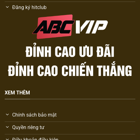
Đăng ký hitclub
XEM THÊM
Chính sách bảo mật
Quyền riêng tư
Điều khoản điều kiện