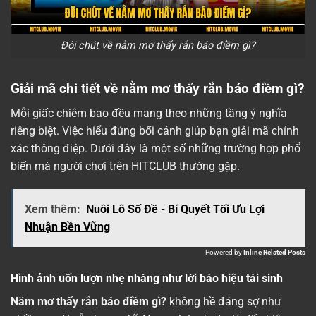
Đôi chút về nằm mơ thấy rắn báo điềm gì?
Giải mã chi tiết về nằm mơ thấy rắn báo điềm gì?
Mỗi giấc chiêm bao đều mang theo những tầng ý nghĩa
riêng biệt. Việc hiểu đúng bối cảnh giúp bạn giải mã chính
xác thông điệp. Dưới đây là một số những trường hợp phổ
biến mà người chơi trên HITCLUB thường gặp.
Xem thêm:
Nuôi Lô Số Đề - Bí Quyết Tối Ưu Lợi
Nhuận Bền Vững
Powered by
Inline Related Posts
Hình ảnh uốn lượn nhẹ nhàng như lời báo hiệu tái sinh
Nằm mơ thấy rắn báo điềm gì?
không hề đáng sợ như