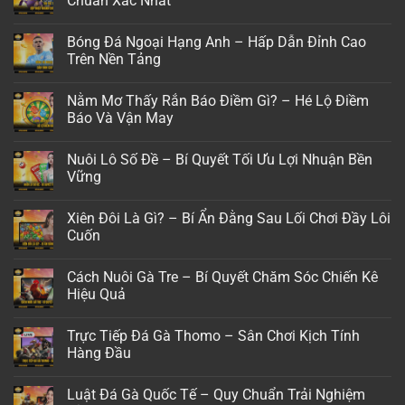
Chuẩn Xác Nhất
ở
Kèo
Không
Việt
có
Bóng Đá Ngoại Hạng Anh – Hấp Dẫn Đỉnh Cao
Vị
bình
–
luận
Trên Nền Tảng
Đỉnh
ở
Cao
Tin
Không
Nghệ
Thể
có
Nằm Mơ Thấy Rắn Báo Điềm Gì? – Hé Lộ Điềm
Thuật
Thao
bình
Dự
24h
luận
Báo Và Vận May
Đoán
–
ở
Chuẩn
Cập
Bóng
Không
Xác
Nhật
Đá
có
Nuôi Lô Số Đề – Bí Quyết Tối Ưu Lợi Nhuận Bền
Nhanh
Ngoại
bình
Chóng
Hạng
luận
Vững
Chuẩn
Anh
ở
Xác
–
Nằm
Không
Nhất
Hấp
Mơ
có
Xiên Đôi Là Gì? – Bí Ẩn Đằng Sau Lối Chơi Đầy Lôi
Dẫn
Thấy
bình
Đỉnh
Rắn
luận
Cuốn
Cao
Báo
ở
Trên
Điềm
Nuôi
Không
Nền
Gì?
Lô
có
Cách Nuôi Gà Tre – Bí Quyết Chăm Sóc Chiến Kê
Tảng
–
Số
bình
Hé
Đề
luận
Hiệu Quả
Lộ
–
ở
Điềm
Bí
Xiên
Không
Báo
Quyết
Đôi
có
Trực Tiếp Đá Gà Thomo – Sân Chơi Kịch Tính
Và
Tối
Là
bình
Vận
Ưu
Gì?
luận
Hàng Đầu
May
Lợi
–
ở
Nhuận
Bí
Cách
Không
Bền
Ẩn
Nuôi
có
Luật Đá Gà Quốc Tế – Quy Chuẩn Trải Nghiệm
Vững
Đằng
Gà
bình