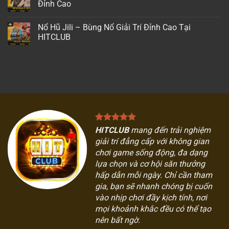
Sau
Tre
luận
Đỉnh Cao
Lối
–
ở
Chơi
Bí
Trực
Không
Đầy
Quyết
Tiếp
có
Nổ Hũ Jili – Bùng Nổ Giải Trí Đỉnh Cao Tại
Lôi
Chăm
Đá
bình
Cuốn
Sóc
Gà
luận
HITCLUB
Chiến
Thomo
ở
Kê
–
Luật
Không
Hiệu
Sân
Đá
có
Quả
Chơi
Gà
bình
Kịch
Quốc
luận
Tính
Tế
ở
Hàng
–
Nổ
Đầu
Quy
Hũ
Chuẩn
Jili
Trải
–
Nghiệm
Bùng
Đỉnh
Nổ
Cao
Giải
Trí
HITCLUB
mang đến trải nghiệm
Đỉnh
giải trí đẳng cấp với không gian
Cao
Tại
chơi game sống động, đa dạng
HITCLUB
lựa chọn và cơ hội săn thưởng
hấp dẫn mỗi ngày. Chỉ cần tham
gia, bạn sẽ nhanh chóng bị cuốn
vào nhịp chơi đầy kịch tính, nơi
mọi khoảnh khắc đều có thể tạo
nên bất ngờ.