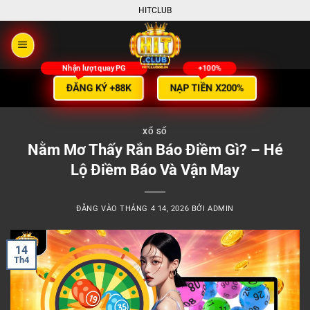
Bỏ
HITCLUB
qua
nội
dung
NẠP TIỀN X200%
ĐĂNG KÝ +88K
XỔ SỐ
Nằm Mơ Thấy Rắn Báo Điềm Gì? – Hé
Lộ Điềm Báo Và Vận May
ĐĂNG VÀO
THÁNG 4 14, 2026
BỞI
ADMIN
14
Th4