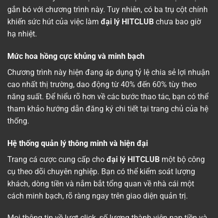
gắn bó với chương trình này. Tuy nhiên, có ba trụ cột chính
khiến sức hút của việc làm
đại lý HITCLUB
chưa bao giờ
hạ nhiệt.
Mức hoa hồng cực khủng và minh bạch
Chương trình này hiện đang áp dụng tỷ lệ chia sẻ lợi nhuận
cao nhất thị trường, dao động từ 40% đến 60% tùy theo
năng suất. Để hiểu rõ hơn về các bước thao tác, bạn có thể
tham khảo hướng dẫn đăng ký chi tiết tại trang chủ của hệ
thống.
Hệ thống quản lý thông minh và hiện đại
Trang cá cược cung cấp cho
đại lý HITCLUB
một bộ công
cụ theo dõi chuyên nghiệp. Bạn có thể kiểm soát lượng
khách, dòng tiền và nắm bắt tổng quan về nhà cái một
cách minh bạch, rõ ràng ngay trên giao diện quản trị.
Mọi thông tin về lượt click, số lượng thành viên nạp tiền và